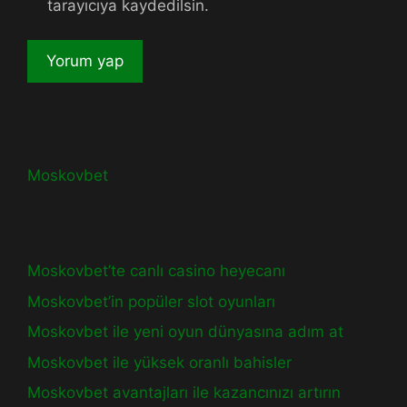
tarayıcıya kaydedilsin.
Moskovbet
Moskovbet’te canlı casino heyecanı
Moskovbet’in popüler slot oyunları
Moskovbet ile yeni oyun dünyasına adım at
Moskovbet ile yüksek oranlı bahisler
Moskovbet avantajları ile kazancınızı artırın