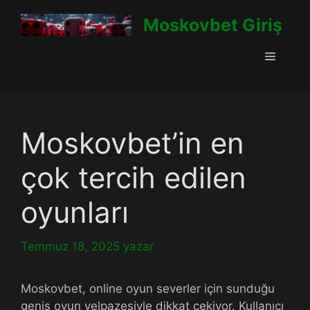
İçeriğe
Moskovbet Giriş
atla
Menü
Moskovbet’in en
çok tercih edilen
oyunları
Temmuz 18, 2025
yazar
Moskovbet, online oyun severler için sunduğu
geniş oyun yelpazesiyle dikkat çekiyor. Kullanıcı