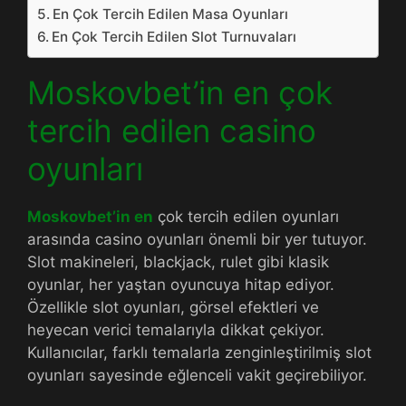
En Çok Tercih Edilen Masa Oyunları
En Çok Tercih Edilen Slot Turnuvaları
Moskovbet’in en çok
tercih edilen casino
oyunları
Moskovbet’in en
çok tercih edilen oyunları
arasında casino oyunları önemli bir yer tutuyor.
Slot makineleri, blackjack, rulet gibi klasik
oyunlar, her yaştan oyuncuya hitap ediyor.
Özellikle slot oyunları, görsel efektleri ve
heyecan verici temalarıyla dikkat çekiyor.
Kullanıcılar, farklı temalarla zenginleştirilmiş slot
oyunları sayesinde eğlenceli vakit geçirebiliyor.