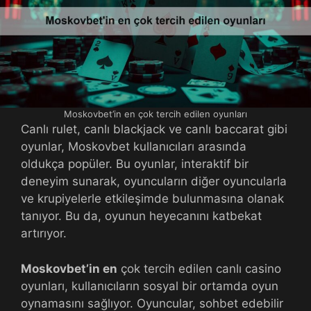
Moskovbet’in en çok tercih edilen oyunları
Canlı rulet, canlı blackjack ve canlı baccarat gibi
oyunlar, Moskovbet kullanıcıları arasında
oldukça popüler. Bu oyunlar, interaktif bir
deneyim sunarak, oyuncuların diğer oyuncularla
ve krupiyelerle etkileşimde bulunmasına olanak
tanıyor. Bu da, oyunun heyecanını katbekat
artırıyor.
Moskovbet’in en
çok tercih edilen canlı casino
oyunları, kullanıcıların sosyal bir ortamda oyun
oynamasını sağlıyor. Oyuncular, sohbet edebilir