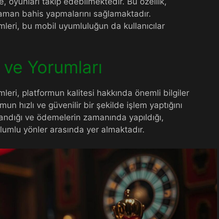
, oyunları takip edebilmektedir. Bu özellik,
r zaman bahis yapmalarını sağlamaktadır.
leri, bu mobil uyumluluğun da kullanıcılar
i ve Yorumları
eri, platformun kalitesi hakkında önemli bilgiler
mun hızlı ve güvenilir bir şekilde işlem yaptığını
e landığı ve ödemelerin zamanında yapıldığı,
 olumlu yönler arasında yer almaktadır.