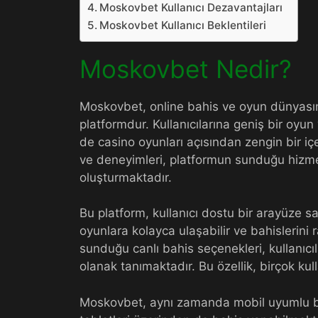
Moskovbet Kullanıcı Dezavantajları
Moskovbet Kullanıcı Beklentileri
Moskovbet Nedir?
Moskovbet, online bahis ve oyun dünyasın
platformdur. Kullanıcılarına geniş bir oyu
de casino oyunları açısından zengin bir i
ve deneyimleri, platformun sunduğu hizmet
oluşturmaktadır.
Bu platform, kullanıcı dostu bir arayüze sahi
oyunlara kolayca ulaşabilir ve bahislerini r
sunduğu canlı bahis seçenekleri, kullanıc
olanak tanımaktadır. Bu özellik, birçok ku
Moskovbet, aynı zamanda mobil uyumlu bir p