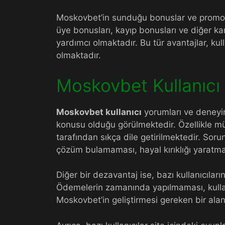
Moskovbet’in sunduğu bonuslar ve promosyo
üye bonusları, kayıp bonusları ve diğer k
yardımcı olmaktadır. Bu tür avantajlar, kull
olmaktadır.
Moskovbet Kullanıcı 
Moskovbet kullanıcı
yorumları ve deneyim
konusu olduğu görülmektedir. Özellikle müşt
tarafından sıkça dile getirilmektedir. Sorun
çözüm bulamaması, hayal kırıklığı yaratma
Diğer bir dezavantaj ise, bazı kullanıcıla
Ödemelerin zamanında yapılmaması, kullan
Moskovbet’in geliştirmesi gereken bir alan