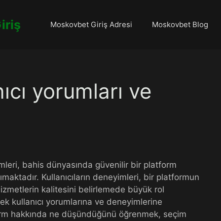
iriş
Moskovbet Giriş Adresi
Moskovbet Blog
ıcı yorumları ve
leri, bahis dünyasında güvenilir bir platform
şımaktadır. Kullanıcıların deneyimleri, bir platformun
zmetlerin kalitesini belirlemede büyük rol
k kullanıcı yorumlarına ve deneyimlerine
tform hakkında ne düşündüğünü öğrenmek, seçim